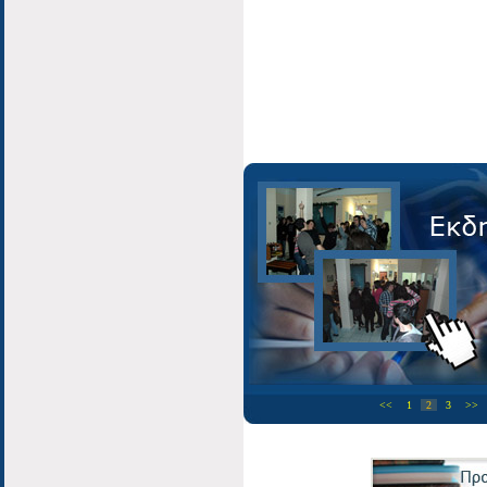
<<
1
2
3
>>